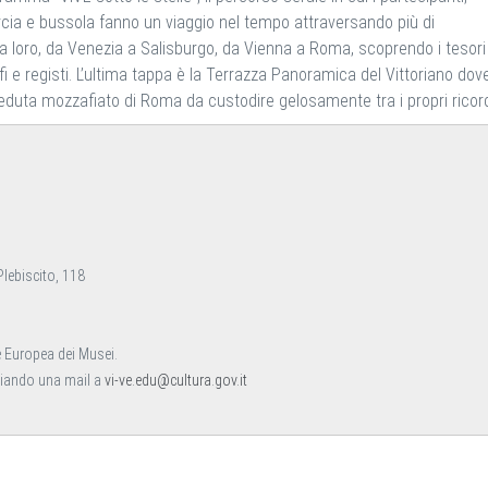
rcia e bussola fanno un viaggio nel tempo attraversando più di
ra loro, da Venezia a Salisburgo, da Vienna a Roma, scoprendo i tesori 
sofi e registi. L’ultima tappa è la Terrazza Panoramica del Vittoriano dov
 veduta mozzafiato di Roma da custodire gelosamente tra i propri ricord
Plebiscito, 118
te Europea dei Musei.
nviando una mail a
vi-ve.edu@cultura.gov.it