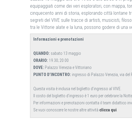
equipaggiati come dei veri esploratori, con mappa, to
cinquecento anni di storia, esplorando città lontane t
segreti del VIVE sulle tracce di artisti, musicisti, filo
tra le Vittorie alate e la luna, possono godere di una
Informazioni e prenotazioni
QUANDO:
sabato 13 maggio
ORARIO:
19.30; 20.00
DOVE:
Palazzo Venezia e Vittoriano
PUNTO D’INCONTRO:
ingresso di Palazzo Venezia, via del 
Questa visita è inclusa nel biglietto d’ingresso al VIVE.
Il costo del biglietto d’ingresso è 1 euro per celebrare la Not
Per informazioni e prenotazioni contatta il team didattico i
Se vuoi conoscere le nostre altre attività
clicca qui
.